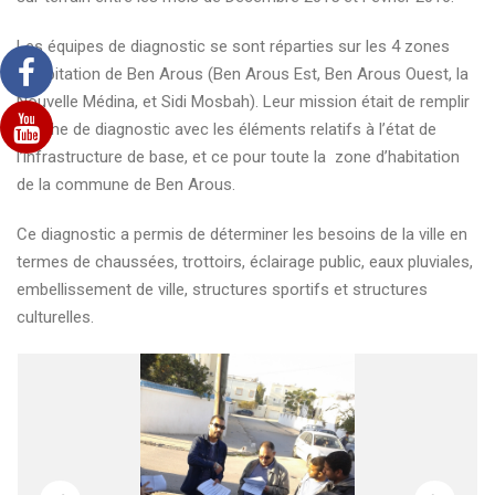
Les équipes de diagnostic se sont réparties sur les 4 zones
d’habitation de Ben Arous (Ben Arous Est, Ben Arous Ouest, la
Nouvelle Médina, et Sidi Mosbah). Leur mission était de remplir
la fiche de diagnostic avec les éléments relatifs à l’état de
l’infrastructure de base, et ce pour toute la zone d’habitation
de la commune de Ben Arous.
Ce diagnostic a permis de déterminer les besoins de la ville en
termes de chaussées, trottoirs, éclairage public, eaux pluviales,
embellissement de ville, structures sportifs et structures
culturelles.