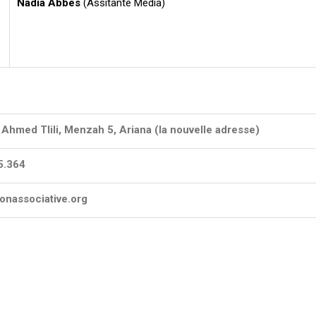
Nadia Abbes
(Assitante Media)
Ahmed Tlili, Menzah 5, Ariana (la nouvelle adresse)
35.364
onassociative.org