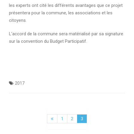
les experts ont cité les différents avantages que ce projet
présentera pour la commune, les associations et les
citoyens.
L’accord de la commune sera matérialisé par sa signature
sur la convention du Budget Participatif.
2017
Navigation
1
2
3
des