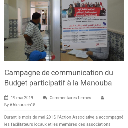
Campagne de communication du
Budget participatif à la Manouba
19 mai 2019
Commentaires fermés
sur
By AAkouraich18
Campagne
de
Durant le mois de mai 2015, l’Action Associative a accompagné
communication
les facilitateurs locaux et les membres des associations
du